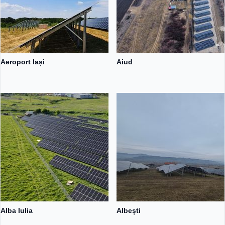
Aeroport Iași
Aiud
Alba Iulia
Albești