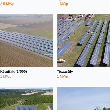
2,5 MWp
1 MWp
Kétújfalu(2*500)
Tiszasüly
1 MWp
1 MWp