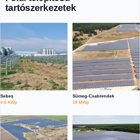
tartószerkezetek
Sebeș
Sümeg-Csabrendek
4,6 KWp
28 MWp