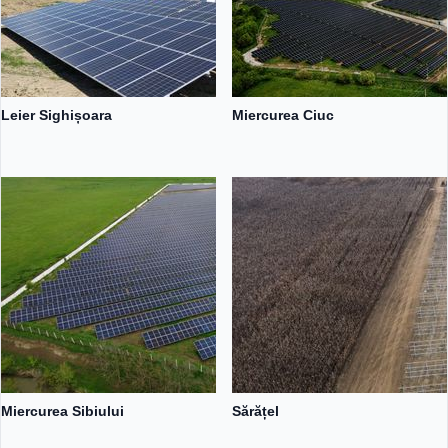
Leier Sighișoara
Miercurea Ciuc
Miercurea Sibiului
Sărățel