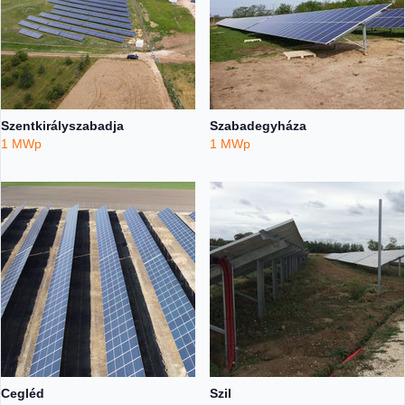
Szentkirályszabadja
Szabadegyháza
1 MWp
1 MWp
Cegléd
Szil