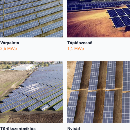
Várpalota
Tápiószecső
3,5 MWp
1,1 MWp
Törökszentmiklós
Nyirád