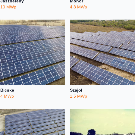
Jászberény
Monor
10 MWp
4,8 MWp
Bicske
Szajol
4 MWp
1,5 MWp