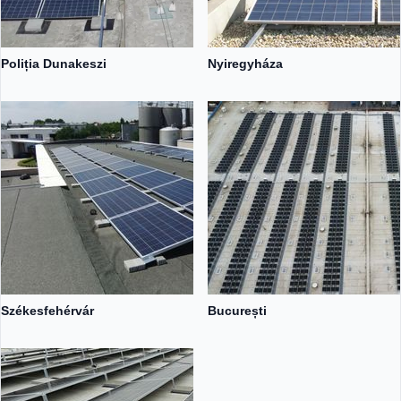
Poliția Dunakeszi
Nyiregyháza
Székesfehérvár
București