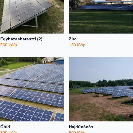
Egyházasharaszti (2)
Zirc
560 kWp
130 kWp
Óhíd
Hajdúnánás
500 kWp
500 kWp