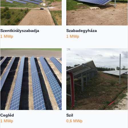
Szentkirályszabadja
Szabadegyháza
1 MWp
1 MWp
Cegléd
Szil
1 MWp
0,6 MWp