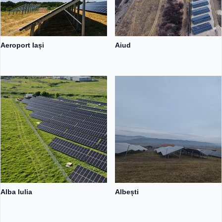
Aeroport Iași
Aiud
Alba Iulia
Albești