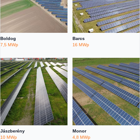
Boldog
Barcs
7,5 MWp
16 MWp
Jászberény
Monor
10 MWp
4,8 MWp