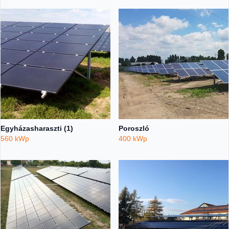
Egyházasharaszti (1)
Poroszló
560 kWp
400 kWp