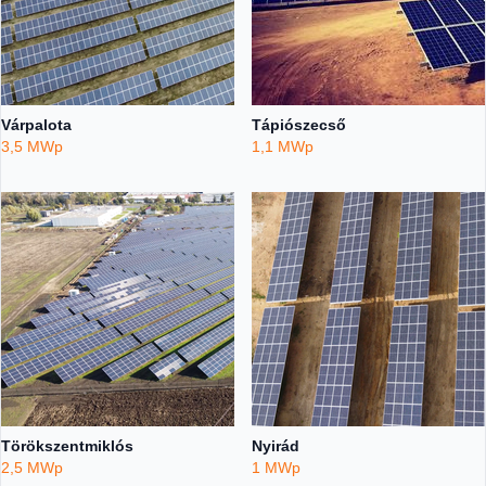
Várpalota
Tápiószecső
3,5 MWp
1,1 MWp
Törökszentmiklós
Nyirád
2,5 MWp
1 MWp