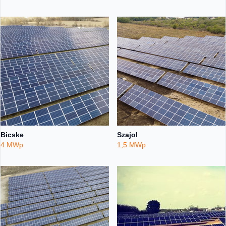
Bicske
Szajol
4 MWp
1,5 MWp