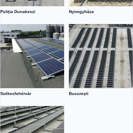
Poliția Dunakeszi
Nyiregyháza
Székesfehérvár
București