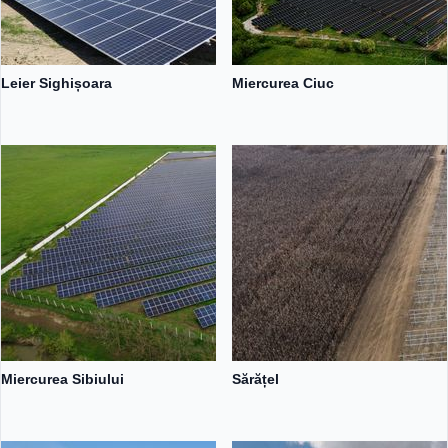
Leier Sighișoara
Miercurea Ciuc
Miercurea Sibiului
Sărățel