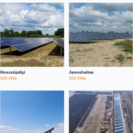
Hosszúpályi
Janoshalma
500 kWp
500 KWp