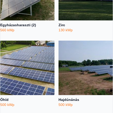
Egyházasharaszti (2)
Zirc
560 kWp
130 kWp
Óhíd
Hajdúnánás
500 kWp
500 kWp