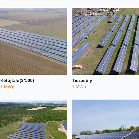
Kétújfalu(2*500)
Tiszasüly
1 MWp
1 MWp