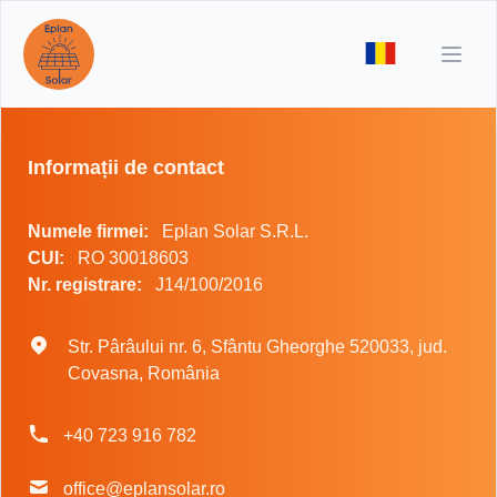
Open
Informații de contact
Informații de contact
Numele firmei:
Eplan Solar S.R.L.
CUI:
RO 30018603
Nr. registrare:
J14/100/2016
Postal address
Str. Pârâului nr. 6, Sfântu Gheorghe 520033, jud.
Covasna, România
Phone number
+40 723 916 782
Email
office@eplansolar.ro