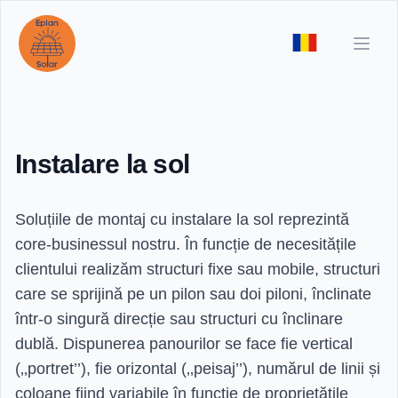
Open
Instalare la sol
Soluțiile de montaj cu instalare la sol reprezintă
core-businessul nostru. În funcție de necesitățile
clientului realizăm structuri fixe sau mobile, structuri
care se sprijină pe un pilon sau doi piloni, înclinate
într-o singură direcție sau structuri cu înclinare
dublă. Dispunerea panourilor se face fie vertical
(‚‚portret’’), fie orizontal (‚‚peisaj’’), numărul de linii și
coloane fiind variabile în funcție de proprietățile