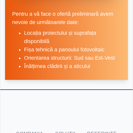
Pentru a vă face o ofertă preliminară avem
nevoie de următoarele date:
Locația proiectului și suprafața
disponibilă
Fișa tehnică a panoului fotovoltaic
Orientarea structurii: Sud sau Est-Vest
Înălțimea clădirii și a aticului