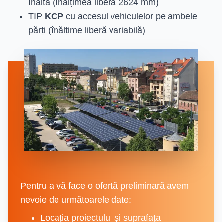
înaltă (înălțimea liberă 2624 mm)
TIP
KCP
cu accesul vehiculelor pe ambele
părți (înălțime liberă variabilă)
Pentru a vă face o ofertă preliminară avem
nevoie de următoarele date:
Locația proiectului și suprafața