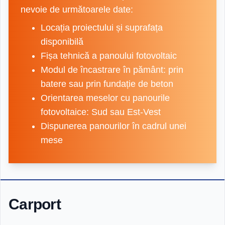
nevoie de următoarele date:
Locația proiectului și suprafața
disponibilă
Fișa tehnică a panoului fotovoltaic
Modul de încastrare în pământ: prin
batere sau prin fundație de beton
Orientarea meselor cu panourile
fotovoltaice: Sud sau Est-Vest
Dispunerea panourilor în cadrul unei
mese
Carport