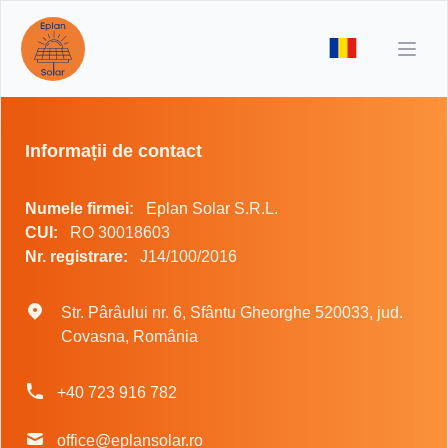
Open
Informații de contact
Informații de contact
Numele firmei:
Eplan Solar S.R.L.
CUI:
RO 30018603
Nr. registrare:
J14/100/2016
Postal address
Str. Pârâului nr. 6, Sfântu Gheorghe 520033, jud.
Covasna, România
Phone number
+40 723 916 782
Email
office@eplansolar.ro